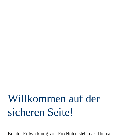
Verantwortungsbereich fallen.
Fest steht: Die mit der Einführung eines digitalen Notenbuchs
einhergehende Zeiteinsparung und der Zugewinn an
Flexibilität im laufenden Betrieb sind so immens, dass sich der
Verwaltungsaufwand in jedem Fall lohnt.
Willkommen auf der
sicheren Seite!
Bei der Entwicklung von FuxNoten steht das Thema